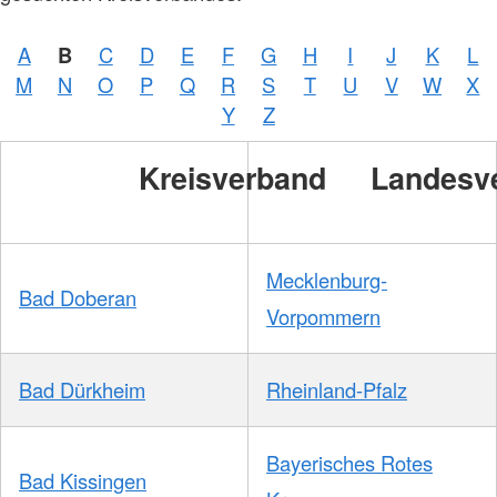
/
DRKS
A
B
C
D
E
F
G
H
I
J
K
L
M
N
O
P
Q
R
S
T
U
V
W
X
Foto:
A.
Y
Z
Zelck
/
DRKS
Kreisverband
Landesv
Mecklenburg-
Bad Doberan
Vorpommern
Bad Dürkheim
Rheinland-Pfalz
Bayerisches Rotes
Bad Kissingen