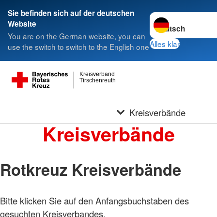
Sie befinden sich auf der deutschen
Sprache wechseln 
Website
You are on the German website, you can
Alles klar
use the switch to switch to the English one
Kreisverband
Tirschenreuth
Kreisverbände
Kreisverbände
Rotkreuz Kreisverbände
Bitte klicken Sie auf den Anfangsbuchstaben des
Foto:
A.
gesuchten Kreisverbandes.
Zelck