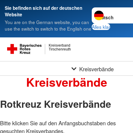
Sie befinden sich auf der deutschen
Sprache wechseln 
Website
You are on the German website, you can
Alles klar
use the switch to switch to the English one
Kreisverband
Tirschenreuth
Kreisverbände
Kreisverbände
Rotkreuz Kreisverbände
Bitte klicken Sie auf den Anfangsbuchstaben des
Foto:
A.
gesuchten Kreisverbandes.
Zelck