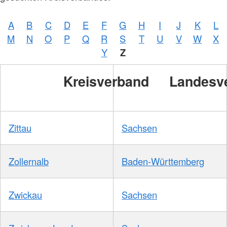
/
DRKS
A
B
C
D
E
F
G
H
I
J
K
L
M
N
O
P
Q
R
S
T
U
V
W
X
Foto:
A.
Y
Z
Zelck
/
DRKS
Kreisverband
Landesv
Zittau
Sachsen
Zollernalb
Baden-Württemberg
Zwickau
Sachsen