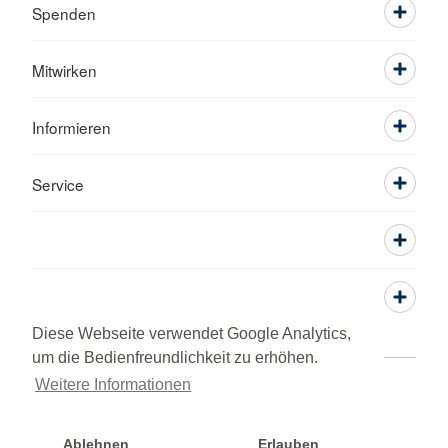
Spenden
Mitwirken
Informieren
Service
Diese Webseite verwendet Google Analytics,
um die Bedienfreundlichkeit zu erhöhen.
Weitere Informationen
Sitemap
Datenschutz
Grundsatzerklärung nach
LkSG
Beschwerde und Lob
Impressum
© 2026 Kreisverband Tirschenreuth
Ablehnen
Erlauben