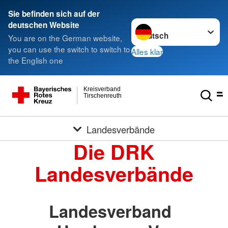
Sie befinden sich auf der
Sprache wechseln zu
deutschen Website
You are on the German website,
you can use the switch to switch to
Alles klar
the English one
Kreisverband
Tirschenreuth
Landesverbände
Die DRK
Landesverbände
Landesverband