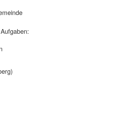
Gemeinde
 Aufgaben:
n
berg)
m