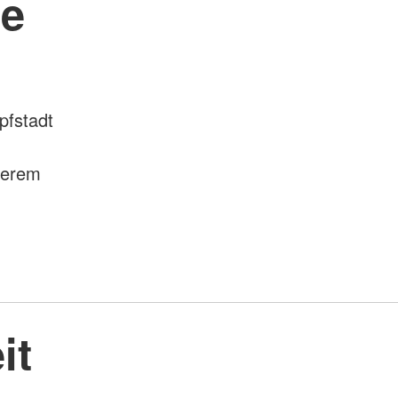
se
pfstadt
serem
it