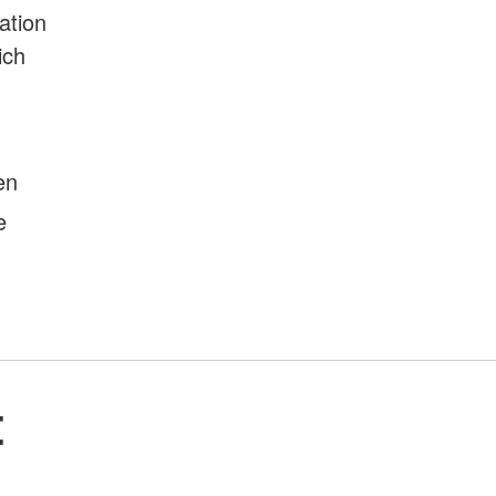
ation
ich
en
e
t