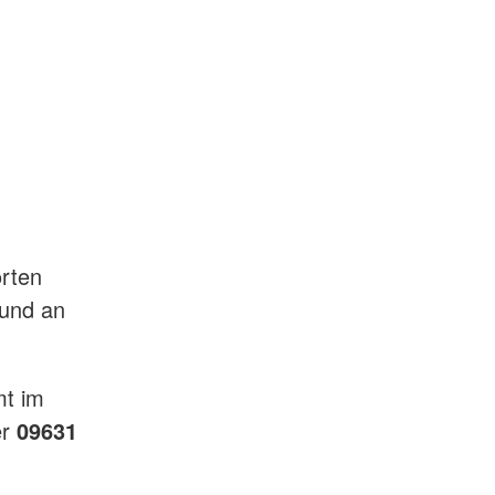
rten
 und an
mt im
er
09631