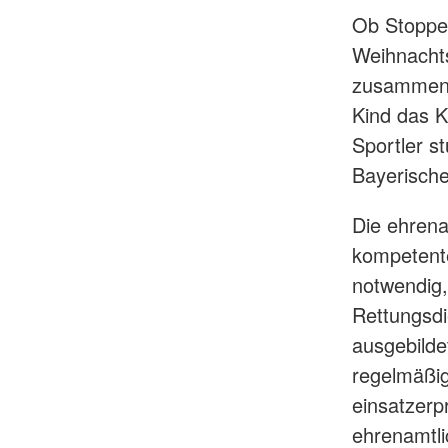
Ob Stoppel
Weihnacht
zusammenko
Kind das K
Sportler s
Bayerische
Die ehrena
kompetente
notwendig,
Rettungsdie
ausgebilde
regelmäßig
einsatzerp
ehrenamtli