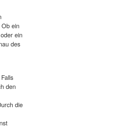
n
 Ob ein
 oder ein
rnau des
Falls
ch den
Durch die
nst