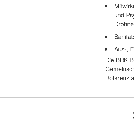
Mitwirk
und Psy
Drohne
Sanität
Aus-, F
Die BRK Be
Gemeinscha
Rotkreuzfa