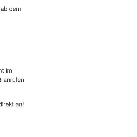
r ab dem
mt im
8
anrufen
irekt an!