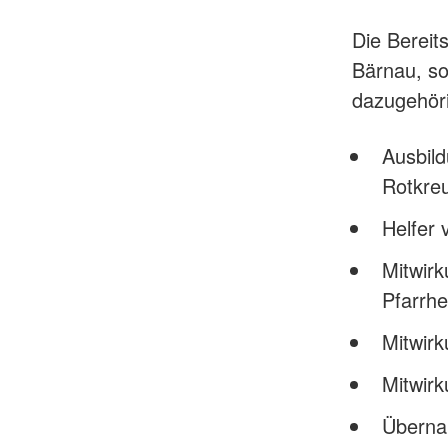
Die Berei
Bärnau, s
dazugehöri
Ausbild
Rotkre
Helfer 
Mitwirk
Pfarrh
Mitwir
Mitwirk
Überna