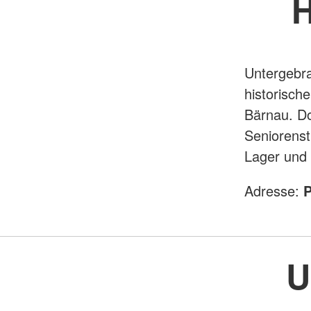
H
Untergebr
historisch
Bärnau. Do
Seniorens
Lager und
Adresse:
P
U