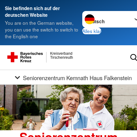
Sie befinden sich auf der
Sprache wechseln zu
deutschen Website
You are on the German website,
you can use the switch to switch to
Alles klar
the English one
Kreisverband
Tirschenreuth
Seniorenzentrum Kemnath Haus Falkenstein
Seniorenzentrum