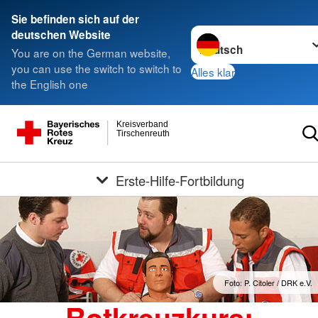
Sie befinden sich auf der
Sprache wechseln zu
deutschen Website
You are on the German website,
you can use the switch to switch to
Alles klar
the English one
Kreisverband
Tirschenreuth
Erste-Hilfe-Fortbildung
Foto: P. Citoler / DRK e.V.
Rotkreuzkurs: