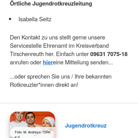
Örtliche Jugendrotkreuzleitung
Isabella Seitz
Den Kontakt zu uns stellt gerne unsere
Servicestelle Ehrenamt im Kreisverband
Tirschenreuth her. Einfach unter
09631 7075-18
anrufen oder
hier
eine Mitteilung senden...
...oder sprechen Sie uns / Ihre bekannten
Rotkreuzler*innen direkt an!
Jugendrotkreuz
Foto: M. Andreya / DRK
e.V.